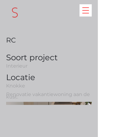
RC
Soort project
Interieur
Locatie
Knokke
Renovatie vakantiewoning aan de
kust.